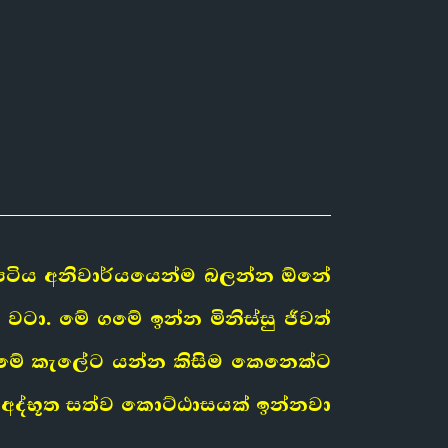
‍රපටිය අනිවාර්යයෙන්ම බලන්න ඕනේ
ටා. මේ ගමේ ඉන්න මිනිස්සු ජීවත්
ි මේ කැලේට යන්න කිසිම කෙනෙක්ට
අද්භූත සත්ව කොට්ඨාසයක් ඉන්නවා