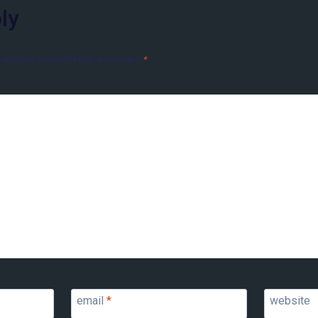
ly
published.
required fields are marked
*
email
*
website