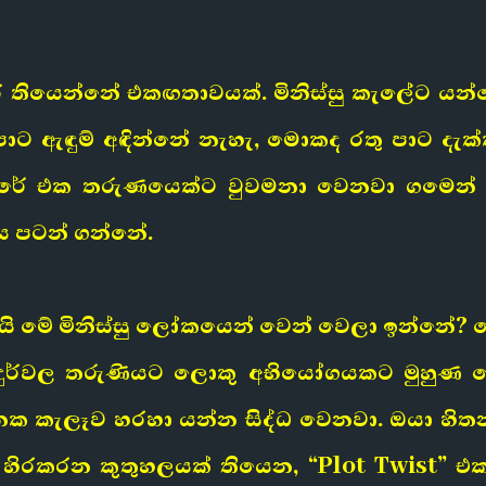
ියෙන්නේ එකඟතාවයක්. මිනිස්සු කැලේට යන්න
ට ඇඳුම් අඳින්නේ නැහැ, මොකද රතු පාට දැක්
තරේ එක තරුණයෙක්ට වුවමනා වෙනවා ගමෙන් 
ය පටන් ගන්නේ.
 මේ මිනිස්සු ලෝකයෙන් වෙන් වෙලා ඉන්නේ? මේ 
 දුර්වල තරුණියට ලොකු අභියෝගයකට මුහුණ
කැලෑව හරහා යන්න සිද්ධ වෙනවා. ඔයා හිතන
හිරකරන කුතුහලයක් තියෙන, “Plot Twist” එකක