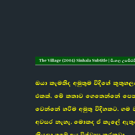
The Village (2004) Sinhala Subtitle | සිංහල උපසිරැස
ඔයා කැමතිද අමුතුම විදිහේ කුතු
එකක්. මේ කතාව ගෙතෙන්නේ පෙනල්ව
වෙන්නේ හරිම අමුතු විදිහකට. ග
අවසර නැහැ. මොකද ඒ කැලේ ඇතුළේ
කියලා ගමේ අය විශ්වාස කරනවා.