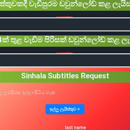
ිත්තුවකදී වැඩිපුරම ඩවුන්ලෝඩ් කළ ලැයිස
ක් තුළ වැඩිම පිරිසක් ඩවුන්ලෝඩ් කළ ලැ
Sinhala Subtitles Request
ල උපසිරස ඉල්ලා සිටිය හැක
ඉල්ලූ ලැයිස්තුව
last name