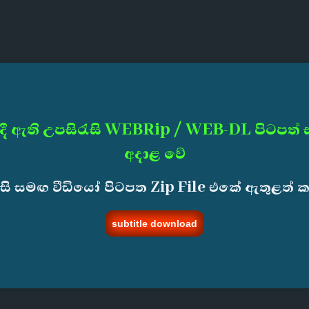
දී ඇති උපසිරැසි WEBRip / WEB-DL පිටපත්
අදාළ වේ
ැසි සමඟ වීඩියෝ පිටපත Zip File එකේ ඇතුළත් 
subtitle download