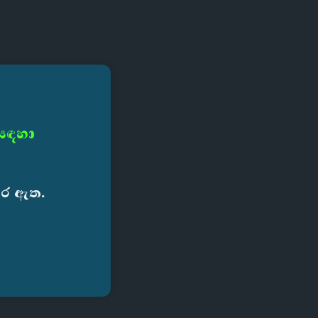
 සඳහා
කර ඇත.