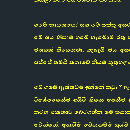
ගමේ නායකයෝ සහ මේ සත්තු අතර ත
මේ බය නිසාම ගමේ හැමෝම රතු පා
මතයක් තියෙනවා. හැබැයි ඔය අ
පස්සේ තමයි කතාවේ නියම කුතුහල
මේ ගමේ ඇත්තටම ඉන්නේ කවුද? ඇයි
විශේෂයෙන්ම අයිවී කියන පෙනීම
කරන කෙනාව බේරගන්න මේ භයානක 
වෙන්නේ. අන්තිම වෙනකම්ම හුස්ම 