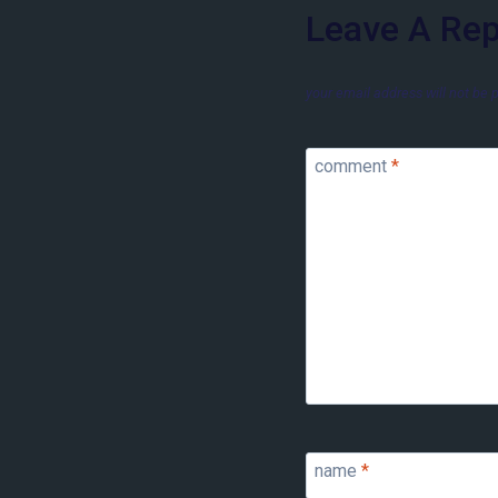
Leave A Rep
your email address will not be 
comment
*
name
*