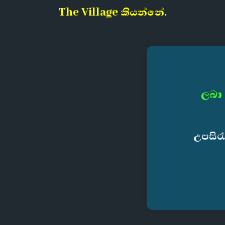
The Village කියන්නේ.
ලබා 
උපසිර