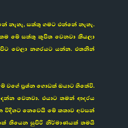
ේ නැහැ, සත්තු ගමට එන්නේ නැහැ.
කම මේ සත්තු කුපිත වෙනවා කියලා
පිට වෙලා නගරයට යන්න. එතනින්
වගේ ප්‍රශ්න ගොඩක් ඔයාට හිතේවි.
 දෙන්න වෙනවා. එයාට තමන් ආදරය
 විදිහට නෙවෙයි මේ කතාව අවසන්
් තියෙන සුපිරි නිර්මාණයක් තමයි