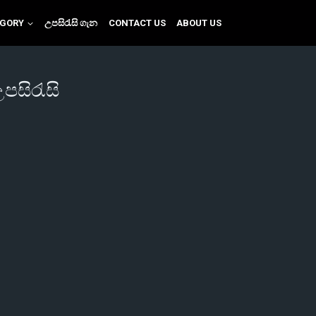
EGORY
උපසිරැසි ගැන
CONTACT US
ABOUT US
උපසිරැසි