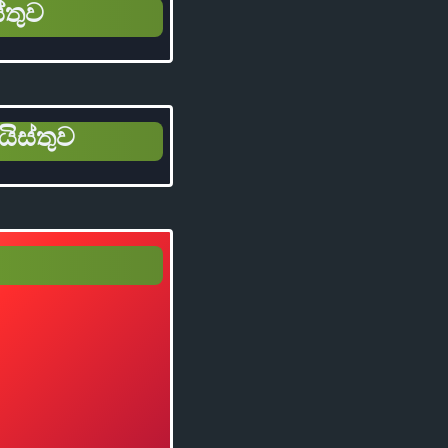
්තුව
යිස්තුව