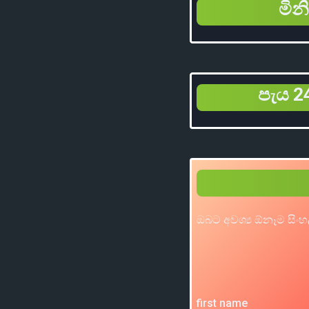
මින
පැය 24
ඔබට අවශ්‍ය ඕනෑම සිංහ
first name