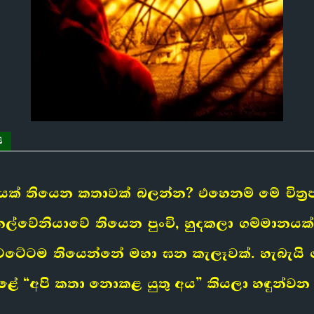
ි
හලයක් තියෙන කතාවක් බලන්න? එහෙනම් මේ චිත්
ේනියාවේ තියෙන පුංචි, හුදකලා ගම්මානයක් ව
ම වටේටම තියෙන්නේ මහා ඝන කැලෑවක්. හැබැය
 “අපි කතා නොකළ යුතු අය” කියලා හඳුන්වන 