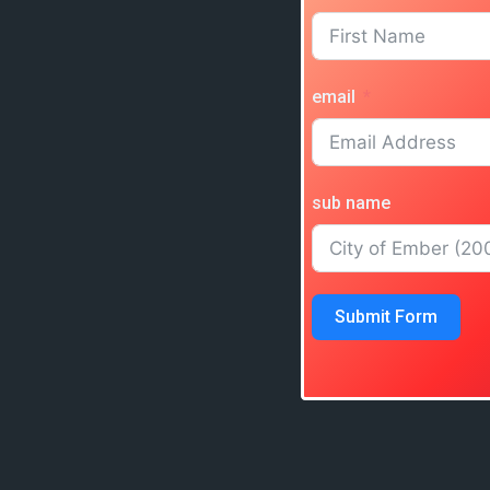
email
sub name
Submit Form